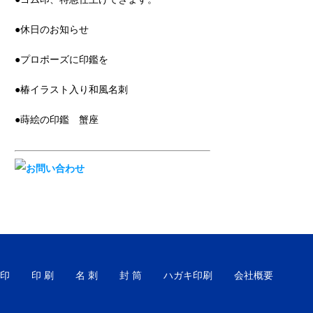
●休日のお知らせ
●プロポーズに印鑑を
●椿イラスト入り和風名刺
●蒔絵の印鑑 蟹座
印
印 刷
名 刺
封 筒
ハガキ印刷
会社概要