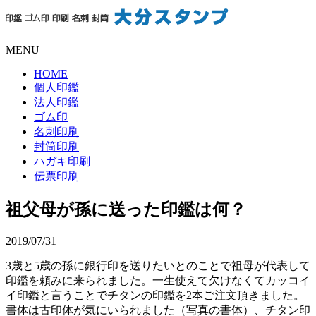
MENU
HOME
個人印鑑
法人印鑑
ゴム印
名刺印刷
封筒印刷
ハガキ印刷
伝票印刷
祖父母が孫に送った印鑑は何？
2019/07/31
3歳と5歳の孫に銀行印を送りたいとのことで祖母が代表して
印鑑を頼みに来られました。一生使えて欠けなくてカッコイ
イ印鑑と言うことでチタンの印鑑を2本ご注文頂きました。
書体は古印体が気にいられました（写真の書体）、チタン印