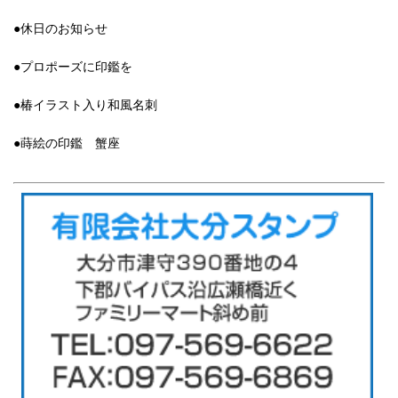
●休日のお知らせ
●プロポーズに印鑑を
●椿イラスト入り和風名刺
●蒔絵の印鑑 蟹座